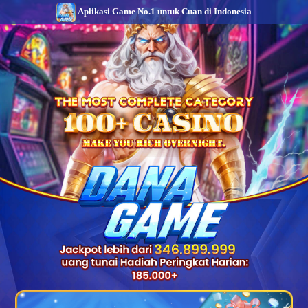
Aplikasi Game No.1 untuk Cuan di Indonesia