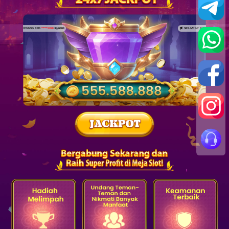
D 
****1268
 Rp6000
 SELAMAT KEPADA PEMENANG UID 
****8020
 Rp24000